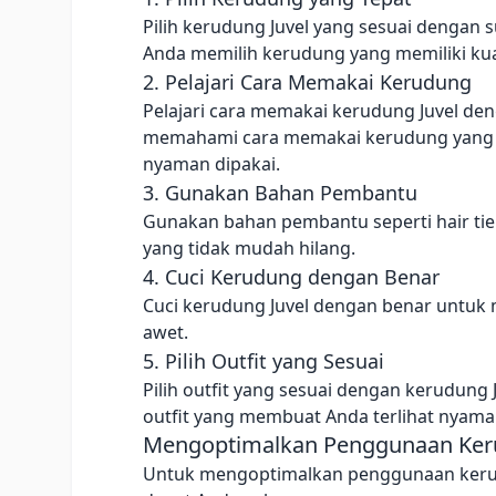
Pilih kerudung Juvel yang sesuai dengan 
Anda memilih kerudung yang memiliki kua
2. Pelajari Cara Memakai Kerudung
Pelajari cara memakai kerudung Juvel den
memahami cara memakai kerudung yang t
nyaman dipakai.
3. Gunakan Bahan Pembantu
Gunakan bahan pembantu seperti hair tie
yang tidak mudah hilang.
4. Cuci Kerudung dengan Benar
Cuci kerudung Juvel dengan benar untuk
awet.
5. Pilih Outfit yang Sesuai
Pilih outfit yang sesuai dengan kerudung 
outfit yang membuat Anda terlihat nyama
Mengoptimalkan Penggunaan Keru
Untuk mengoptimalkan penggunaan kerudu