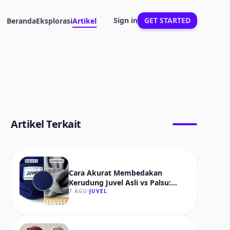
Sign in
GET STARTED
Beranda
Eksplorasi
Artikel
Artikel Terkait
Cara Akurat Membedakan
Kerudung Juvel Asli vs Palsu:
Panduan Verifikasi Teknis
7 AGU
JUVEL