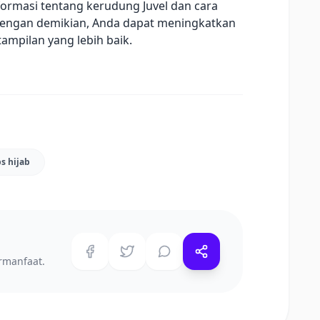
formasi tentang kerudung Juvel dan cara
engan demikian, Anda dapat meningkatkan
ampilan yang lebih baik.
ps hijab
rmanfaat.