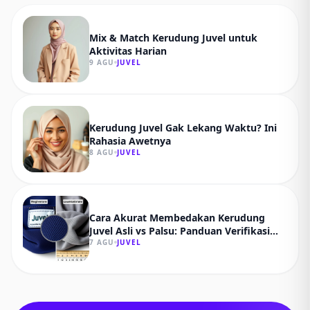
Mix & Match Kerudung Juvel untuk
Aktivitas Harian
9 AGU
JUVEL
Kerudung Juvel Gak Lekang Waktu? Ini
Rahasia Awetnya
8 AGU
JUVEL
Cara Akurat Membedakan Kerudung
Juvel Asli vs Palsu: Panduan Verifikasi
Teknis
7 AGU
JUVEL