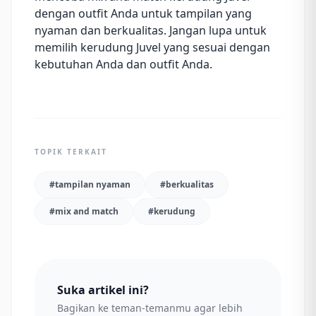
dengan outfit Anda untuk tampilan yang
nyaman dan berkualitas. Jangan lupa untuk
memilih kerudung Juvel yang sesuai dengan
kebutuhan Anda dan outfit Anda.
TOPIK TERKAIT
#
tampilan nyaman
#
berkualitas
#
mix and match
#
kerudung
Suka artikel ini?
Bagikan ke teman-temanmu agar lebih