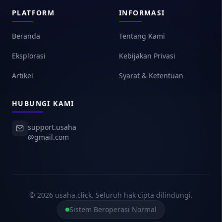
PLATFORM
INFORMASI
Beranda
Tentang Kami
Eksplorasi
Kebijakan Privasi
Artikel
Syarat & Ketentuan
HUBUNGI KAMI
support.usaha
@gmail.com
©
2026
usaha.click. Seluruh hak cipta dilindungi.
Sistem Beroperasi Normal