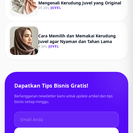
Mengenali Kerudung Juvel yang Original
25 JUL
JUVEL
Cara Memilih dan Memakai Kerudung
Juvel agar Nyaman dan Tahan Lama
4 JUL
JUVEL
Dapatkan Tips Bisnis Gratis!
Berlangganan newsletter kami untuk update artikel dan tips
bisnis setiap minggu.