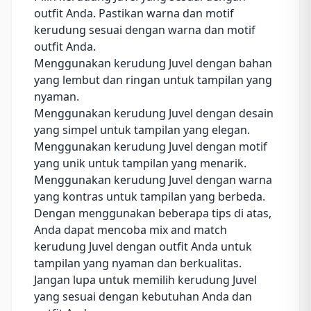
outfit Anda. Pastikan warna dan motif
kerudung sesuai dengan warna dan motif
outfit Anda.
Menggunakan kerudung Juvel dengan bahan
yang lembut dan ringan untuk tampilan yang
nyaman.
Menggunakan kerudung Juvel dengan desain
yang simpel untuk tampilan yang elegan.
Menggunakan kerudung Juvel dengan motif
yang unik untuk tampilan yang menarik.
Menggunakan kerudung Juvel dengan warna
yang kontras untuk tampilan yang berbeda.
Dengan menggunakan beberapa tips di atas,
Anda dapat mencoba mix and match
kerudung Juvel dengan outfit Anda untuk
tampilan yang nyaman dan berkualitas.
Jangan lupa untuk memilih kerudung Juvel
yang sesuai dengan kebutuhan Anda dan