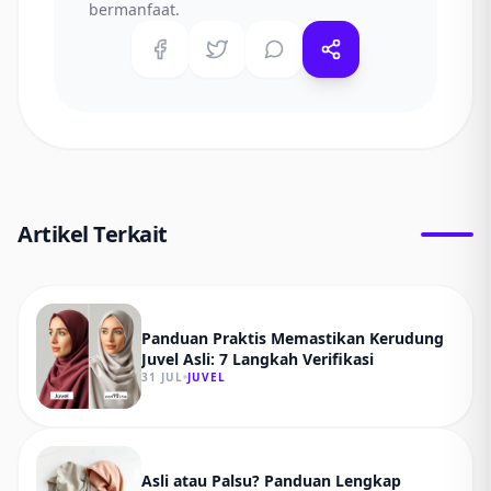
bermanfaat.
Artikel Terkait
Panduan Praktis Memastikan Kerudung
Juvel Asli: 7 Langkah Verifikasi
31 JUL
JUVEL
Asli atau Palsu? Panduan Lengkap