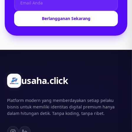
Berlangganan Sekarang
usaha.click
Platform modern yang memberdayakan setiap pelaku
bisnis untuk memiliki identitas digital premium hanya
dalam hitungan detik. Tanpa koding, tanpa ribet.