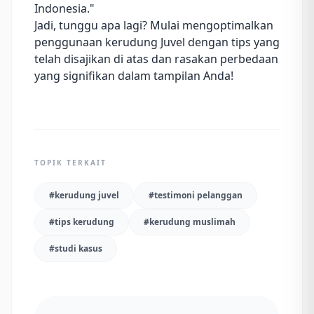
Indonesia."
Jadi, tunggu apa lagi? Mulai mengoptimalkan
penggunaan kerudung Juvel dengan tips yang
telah disajikan di atas dan rasakan perbedaan
yang signifikan dalam tampilan Anda!
TOPIK TERKAIT
#
kerudung juvel
#
testimoni pelanggan
#
tips kerudung
#
kerudung muslimah
#
studi kasus