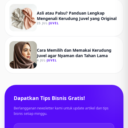
Asli atau Palsu? Panduan Lengkap
Mengenali Kerudung Juvel yang Original
25 JUL
JUVEL
Cara Memilih dan Memakai Kerudung
Juvel agar Nyaman dan Tahan Lama
4 JUL
JUVEL
Dapatkan Tips Bisnis Gratis!
Berlangganan newsletter kami untuk update artikel dan tips
bisnis setiap minggu.