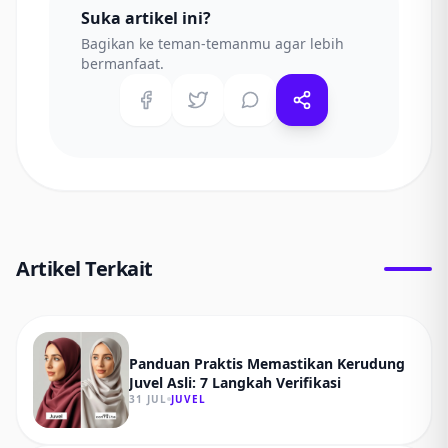
Suka artikel ini?
Bagikan ke teman-temanmu agar lebih
bermanfaat.
Artikel Terkait
Panduan Praktis Memastikan Kerudung
Juvel Asli: 7 Langkah Verifikasi
31 JUL
JUVEL