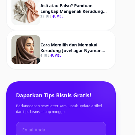
Asli atau Palsu? Panduan
Lengkap Mengenali Kerudung
Juvel yang Original
25 JUL
JUVEL
Cara Memilih dan Memakai
Kerudung Juvel agar Nyaman
dan Tahan Lama
4 JUL
JUVEL
Dapatkan Tips Bisnis Gratis!
Berlangganan newsletter kami untuk update artikel
dan tips bisnis setiap minggu.