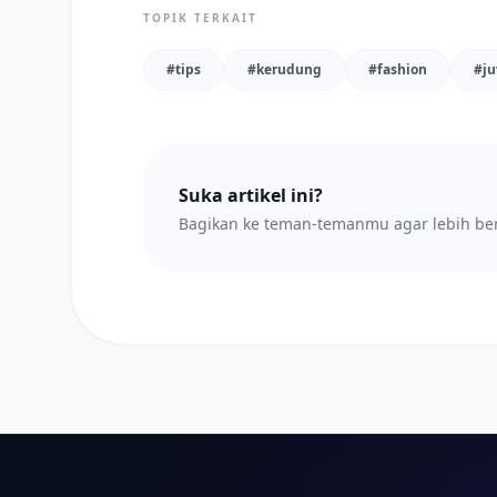
TOPIK TERKAIT
#
tips
#
kerudung
#
fashion
#
ju
Suka artikel ini?
Bagikan ke teman-temanmu agar lebih be