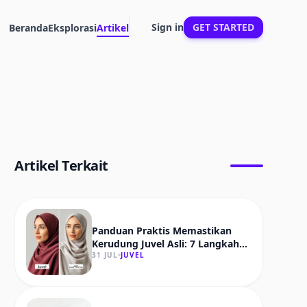
Sign in
GET STARTED
Beranda
Eksplorasi
Artikel
Artikel Terkait
Panduan Praktis Memastikan
Kerudung Juvel Asli: 7 Langkah
Verifikasi
31 JUL
JUVEL