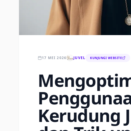
17 MEI 2026
JUVEL
KUNJUNGI WEBSITE
Mengoptim
Pengguna
Kerudung J